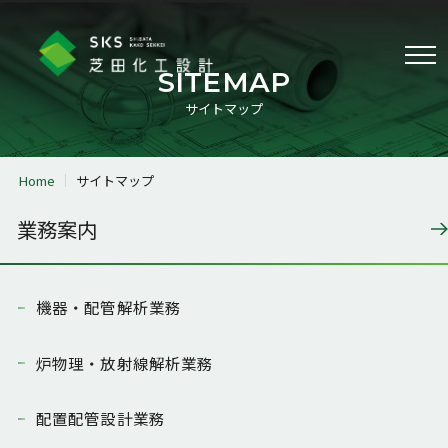
Menu
SITEMAP
サイトマップ
業務案内
Home
サイトマップ
機器・配管解析業務
炉物理・放射線解析業務
業務案内
配置配管設計業務
3Dレーザースキャナ計測業務
その他の業務
機器・配管解析業務
会社案内
代表挨拶
会社情報
炉物理・放射線解析業務
経営理念
沿革
配置配管設計業務
サステナビリティ