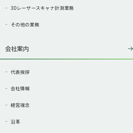
ISO9001認証取得・品質方針
SDGsへの取り組み
3Dレーザースキャナ計測業務
健康宣言
その他の業務
採用情報
お問い合わせ
会社案内
JP
EN
Recruit Site
代表挨拶
会社情報
経営理念
沿革