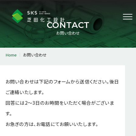
Menu
CONTACT
お問い合わせ
業務案内
Home
お問い合わせ
機器・配管解析業務
炉物理・放射線解析業務
配置配管設計業務
3Dレーザースキャナ計測業務
お問い合わせは下記のフォームから送信ください。後日
その他の業務
ご連絡いたします。
会社案内
回答には2～3日のお時間をいただく場合がございま
代表挨拶
会社情報
す。
経営理念
沿革
お急ぎの方は、お電話にてお願いいたします。
サステナビリティ