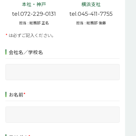
本社・神戸
横浜支社
ISO9001認証取得・品質方針
SDGsへの取り組み
tel.072-229-0131
tel.045-411-7755
健康宣言
担当 : 総務部 正名
担当 : 総務部 後藤
採用情報
*
は必ずご記入ください。
お問い合わせ
会社名／学校名
JP
EN
Recruit Site
お名前
*